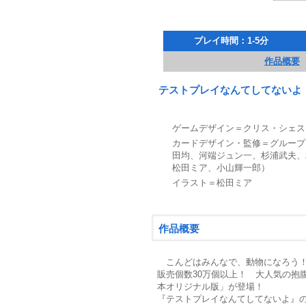
プレイ時間：1-5分
作品概要
テストプレイなんてしてないよ
ゲームデザイン＝クリス・シェス
カードデザイン・監修＝グループ
田均、河端ジュン一、杉浦武夫、
松田ミア、小山輝一郎）
イラスト＝松田ミア
作品概要
こんどはみんなで、動物になろう
販売個数30万個以上！ 大人気の抱
本オリジナル版」が登場！
『テストプレイなんてしてないよ』