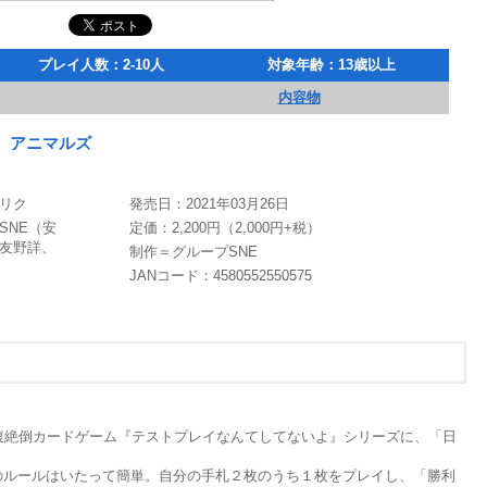
プレイ人数：2-10人
対象年齢：13歳以上
内容物
 アニマルズ
リク
発売日：2021年03月26日
SNE（安
定価：2,200円（2,000円+税）
友野詳、
制作＝グループSNE
JANコード：4580552550575
！
腹絶倒カードゲーム『テストプレイなんてしてないよ』シリーズに、「日
のルールはいたって簡単。自分の手札２枚のうち１枚をプレイし、「勝利