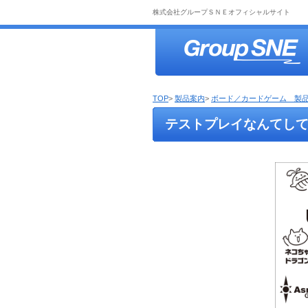
株式会社グループＳＮＥオフィシャルサイト
TOP
>
製品案内
>
ボード／カードゲーム 製
テストプレイなんてし