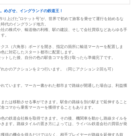
。めざせ、イングランドの鉄道王！
の作り上げた”ロケット号”が、世界で初めて旅客を乗せて運行を始めるな
た時代のイングランド地方。
社の株式や、輸送物の利権、駅の建設、そして会社買収などあらゆる手
ます。
クス（六角形）ボードを開き、指定の箇所に輸送マーカーを配置しま
の色に対応したスタート都市に配置します。
ットした後、自分の色の駅舎コマを受け取ったら準備完了です。
れかのアクションを２つ行います。（同じアクション２回も可）
れています。マーカー書かれた都市まで路線が開通した場合は、利益獲
または移動させる事ができます。駅舎の路線を別の駅まで延伸すること
駅舎コマから乗客マーカーを獲得することもあります。
色の鉄道会社株を取得できます。その後、機関車を動かし路線タイルを
いきます。路線タイルの置き方によっては、ライバル鉄道会社の買収が発
獲得の機会を得るだけではなく、相手プレイヤーが路線を延伸する前