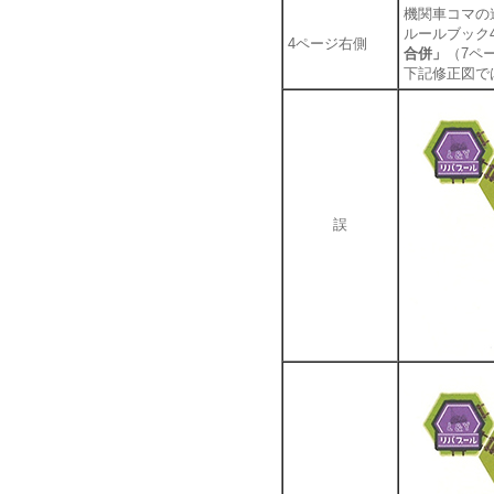
機関車コマの
ルールブック
4ページ右側
合併」
（7ペ
下記修正図で
誤