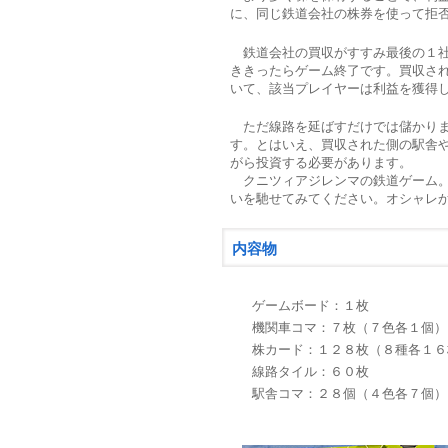
に、同じ鉄道会社の株券を使って拒
鉄道会社の買収がすすみ最後の１社
ききったらゲーム終了です。買収さ
いて、該当プレイヤーは利益を獲得
ただ線路を延ばすだけでは儲かりま
す。とはいえ、買収された側の駅舎
がら投資する必要があります。
クニツィアジレンマの鉄道ゲーム。
いを馳せてみてください。オシャレ
内容物
ゲームボード：１枚
機関車コマ：７枚（７色各１個）
株カード：１２８枚（８種各１６
線路タイル：６０枚
駅舎コマ：２８個（４色各７個）