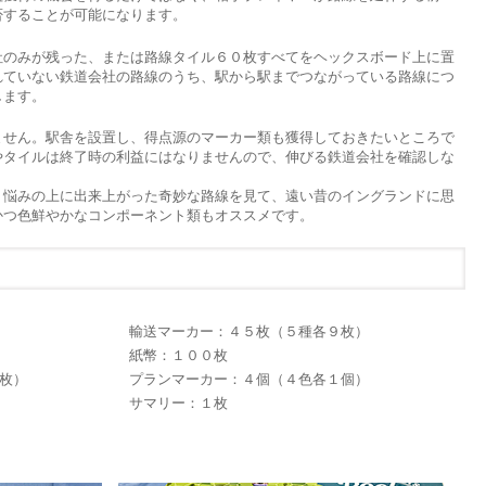
否することが可能になります。
のみが残った、または路線タイル６０枚すべてをヘックスボード上に置
れていない鉄道会社の路線のうち、駅から駅までつながっている路線につ
します。
せん。駅舎を設置し、得点源のマーカー類も獲得しておきたいところで
やタイルは終了時の利益にはなりませんので、伸びる鉄道会社を確認しな
悩みの上に出来上がった奇妙な路線を見て、遠い昔のイングランドに思
かつ色鮮やかなコンポーネント類もオススメです。
輸送マーカー：４５枚（５種各９枚）
紙幣：１００枚
枚）
プランマーカー：４個（４色各１個）
サマリー：１枚