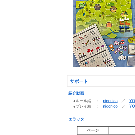
サポート
紹介動画
●ルール編 ：
niconico
／
YO
●プレイ編 ：
niconico
／
YO
エラッタ
ページ