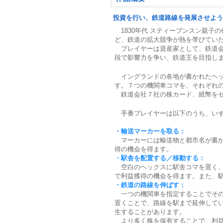
投資を行い、鉄道路線を発展させよう
1830年代 スティーブンスン親子
ど、鉄道の拡大競争が熱を帯びてい
プレイヤーは資産家として、鉄道会
段で影響力を争い、鉄道王を目指し
イングランドの各地が書かれたヘッ
す。７つの機関車コマを、それぞれ
鉄道会社７社の株カード、紙幣をセ
手番プレイヤーは以下のうち、いず
・輸送マーカーを取る：
マーカーには輸送物と都市名が書か
得の機会を得ます。
・駅舎を配置する／移動する：
空白のヘックスに駅舎コマを置く、
で利益獲得の機会を得ます。また、
・鉄道の路線を伸ばす：
一つの機関車を指定することでその
置くことで、路線を駅まで延伸して
生することがあります。
より多く株を保有することで、利益