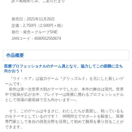
訳＝柘植めぐみ、こあらだまり
発売日：2021年11月26日
定価：2,750円（2,500円＋税）
発行・発売＝グループSNE
JANコード：4580552550674
作品概要
医療プロフェッショナルのチーム員となり、協力してこの困難に立ち
向かおう！
『ウイ・ケア』は協力ゲーム『グリッズルド』を元にした新しいゲ
ームです。
前作は第一次世界大戦がテーマでしたが、本作の舞台は現代。世界
中で疫病が広がる中、プレイヤーは医療に携わるプロフェッショナル
として現場の最前線で立ち向かいます──。
そう、このゲームは今まさに、わたしたちが直面し、戦っているも
のをテーマとしているのです！ 仲間同士でサポ―トを駆使し、医療
専門家として各自の得意分野を活用して初めて難局を乗り切ることが
できます。