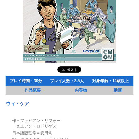
プレイ時間：30分
プレイ人数：2-5人
対象年齢：14歳以上
作品概要
内容物
動画
ウィ・ケア
作＝ファビアン・リフォー
＆ユアン・ロドリゲス
日本語版監修＝安田均