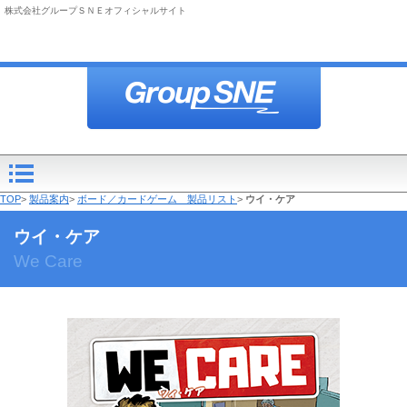
株式会社グループＳＮＥオフィシャルサイト
TOP
>
製品案内
>
ボード／カードゲーム 製品リスト
>
ウイ・ケア
ウイ・ケア
We Care