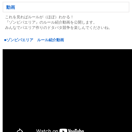
動画
これを見ればルールが（ほぼ）わかる！
『ゾンビパエリア』のルール紹介動画を公開します。
みんなでパエリア作りのドタバタ競争を楽しんでくださいね。
■ゾンビパエリア ルール紹介動画