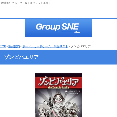
株式会社グループＳＮＥオフィシャルサイト
TOP
>
製品案内
>
ボード／カードゲーム 製品リスト
>
ゾンビパエリア
ゾンビパエリア