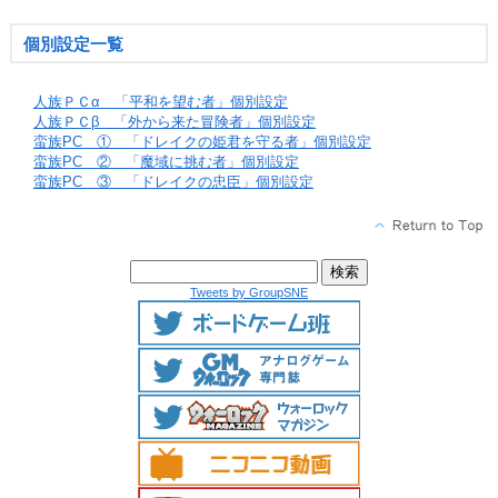
個別設定一覧
人族ＰＣα 「平和を望む者」個別設定
人族ＰＣβ 「外から来た冒険者」個別設定
蛮族PC ① 「ドレイクの姫君を守る者」個別設定
蛮族PC ② 「魔域に挑む者」個別設定
蛮族PC ③ 「ドレイクの忠臣」個別設定
Tweets by GroupSNE