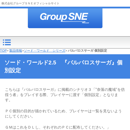
株式会社グループＳＮＥオフィシャルサイト
TOP
>
製品情報
>
ソード・ワールド シリーズ
>
バルバロスサーガ 個別設定
ソード・ワールド2.5 『バルバロスサーガ』個
別設定
こちらは『バルバロスサーガ』に掲載のシナリオ３「"奈落の魔域″を彷
徨う者」をプレイする際、プレイヤーに渡す「個別設定」となりま
す。
ＰＣ個別の目的が描かれているため、
プレイヤーは一覧を見ないよう
にしてください
。
ＧＭはこれをＤＬし、それぞれのＰＣに配布してください。」