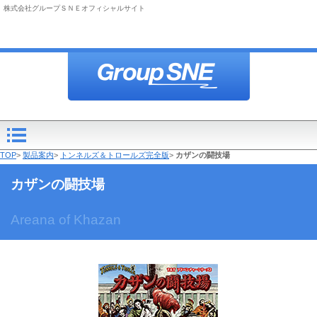
株式会社グループＳＮＥオフィシャルサイト
TOP
>
製品案内
>
トンネルズ＆トロールズ完全版
>
カザンの闘技場
カザンの闘技場
Areana of Khazan