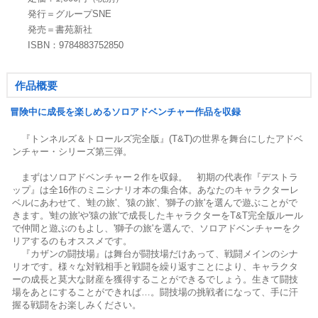
発行＝グループSNE
発売＝書苑新社
ISBN：9784883752850
作品概要
冒険中に成長を楽しめるソロアドベンチャー作品を収録
『トンネルズ＆トロールズ完全版』(T&T)の世界を舞台にしたアドベ
ンチャー・シリーズ第三弾。
まずはソロアドベンチャー２作を収録。 初期の代表作『デストラ
ップ』は全16作のミニシナリオ本の集合体。あなたのキャラクターレ
ベルにあわせて、'蛙の旅'、'猿の旅'、'獅子の旅'を選んで遊ぶことがで
きます。'蛙の旅'や'猿の旅'で成長したキャラクターをT&T完全版ルール
で仲間と遊ぶのもよし、'獅子の旅'を選んで、ソロアドベンチャーをク
リアするのもオススメです。
『カザンの闘技場』は舞台が闘技場だけあって、戦闘メインのシナ
リオです。様々な対戦相手と戦闘を繰り返すことにより、キャラクタ
ーの成長と莫大な財産を獲得することができるでしょう。生きて闘技
場をあとにすることができれば…。闘技場の挑戦者になって、手に汗
握る戦闘をお楽しみください。