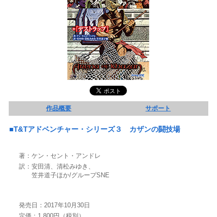
作品概要
サポート
■T&Tアドベンチャー・シリーズ３ カザンの闘技場
著：ケン・セント・アンドレ
訳：安田清、清松みゆき、
笠井道子ほか/グループSNE
発売日：2017年10月30日
定価：1,800円（税別）