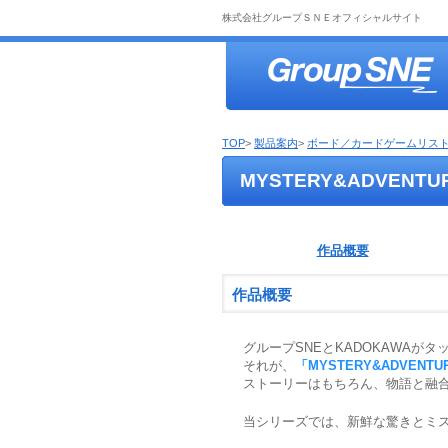
株式会社グループＳＮＥオフィシャルサイト
TOP
>
製品案内
>
ボード／カードゲームリス
MYSTERY&ADVENTU
作品概要
作品概要
グループSNEとKADOKAWAが
それが、
「MYSTERY&ADVENTU
ストーリーはもちろん、物語と融合
当シリーズでは、新鮮な驚きとミス