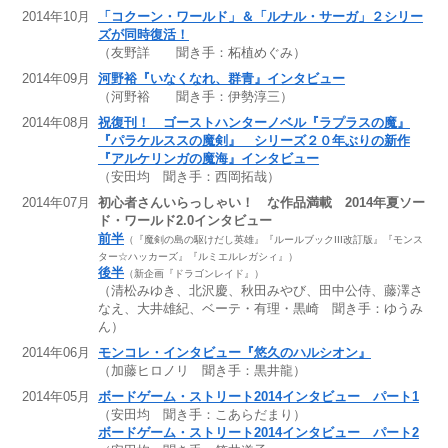
2014年10月
「コクーン・ワールド」＆「ルナル・サーガ」２シリー
ズが同時復活！
（友野詳 聞き手：柘植めぐみ）
2014年09月
河野裕『いなくなれ、群青』インタビュー
（河野裕 聞き手：伊勢淳三）
2014年08月
祝復刊！ ゴーストハンターノベル『ラプラスの魔』
『パラケルススの魔剣』 シリーズ２０年ぶりの新作
『アルケリンガの魔海』インタビュー
（安田均 聞き手：西岡拓哉）
2014年07月
初心者さんいらっしゃい！ な作品満載 2014年夏ソー
ド・ワールド2.0インタビュー
前半
（『魔剣の島の駆けだし英雄』『ルールブックIII改訂版』『モンス
ター☆ハッカーズ』『ルミエルレガシィ』）
後半
（新企画『ドラゴンレイド』）
（清松みゆき、北沢慶、秋田みやび、田中公侍、藤澤さ
なえ、大井雄紀、ベーテ・有理・黒崎 聞き手：ゆうみ
ん）
2014年06月
モンコレ・インタビュー『悠久のハルシオン』
（加藤ヒロノリ 聞き手：黒井龍）
2014年05月
ボードゲーム・ストリート2014インタビュー パート1
（安田均 聞き手：こあらだまり）
ボードゲーム・ストリート2014インタビュー パート2