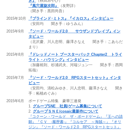
き』
（秋田みやび）
『風穴屋旋次郎』
（友野詳）
（聞き手：黒田尚吾）
2015年10月
『ブラインド･ミトス』『イカロス』インタビュー
（安田均 聞き手：ゆうみん）
2015年9月
『ソード・ワールド2.0 サウザンドブレイブ』イン
タビュー
（北沢慶、川人忠明、藤澤さなえ 聞き手：こあらだ
まり）
2015年8月
『ドレッドノート ブースターパック Chapter2 トライ
ライト・ハウリング』インタビュー
（加藤裕則、杉浦武夫、河端ジュン一 聞き手：西岡
拓哉）
2015年7月
『ソード・ワールド2.0 RPGスタートセット』インタ
ビュー
（安田均、清松みゆき、川人忠明、藤澤さなえ 聞き
手：柘植めぐみ）
2015年6月
ボードゲーム特集 豪華三連発
1.
グループSNE 社員/ゲーム募集について
2.
グループＳＮＥ/cosaic最新作について
『コクーン・ワールド ザ・ボードゲーム』『王への請
願』『ＣＶ -履歴書-』『コルセア ～海賊～』『オリ
ジン』『ソード・ワールド2.0 RPGスタートセット』