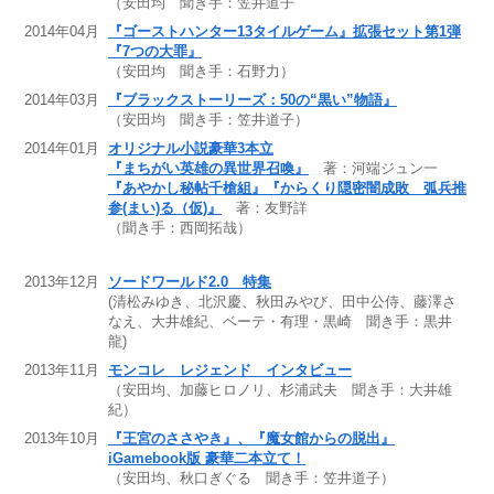
（安田均 聞き手：笠井道子
2014年04月
『ゴーストハンター13タイルゲーム』拡張セット第1弾
『7つの大罪』
（安田均 聞き手：石野力）
2014年03月
『ブラックストーリーズ：50の“黒い”物語』
（安田均 聞き手：笠井道子）
2014年01月
オリジナル小説豪華3本立
『まちがい英雄の異世界召喚』
著：河端ジュン一
『あやかし秘帖千槍組』『からくり隠密闇成敗 弧兵推
参(まい)る（仮)』
著：友野詳
（聞き手：西岡拓哉）
2013年12月
ソードワールド2.0 特集
(清松みゆき、北沢慶、秋田みやび、田中公侍、藤澤さ
なえ、大井雄紀、ベーテ・有理・黒崎 聞き手：黒井
龍)
2013年11月
モンコレ レジェンド インタビュー
（安田均、加藤ヒロノリ、杉浦武夫 聞き手：大井雄
紀）
2013年10月
『王宮のささやき』、『魔女館からの脱出』
iGamebook版 豪華二本立て！
（安田均、秋口ぎぐる 聞き手：笠井道子）