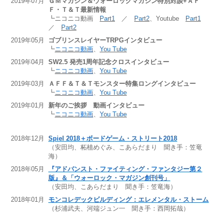
2019年07月
ＧＭマガジン＆ウォーロックマガジン特別対談+ＡＦ
Ｆ・Ｔ＆Ｔ最新情報
┗ニコニコ動画
Part1
／
Part2
、Youtube
Part1
／
Part2
2019年05月
ゴブリンスレイヤーTRPGインタビュー
┗
ニコニコ動画
、
You Tube
2019年04月
SW2.5 発売1周年記念クロスインタビュー
┗
ニコニコ動画
、
You Tube
2019年03月
ＡＦＦ＆Ｔ＆Ｔモンスター特集ロングインタビュー
┗
ニコニコ動画
、
You Tube
2019年01月
新年のご挨拶 動画インタビュー
┗
ニコニコ動画
、
You Tube
2018年12月
Spiel 2018＋ボードゲーム・ストリート2018
（安田均、柘植めぐみ、こあらだまり 聞き手：笠竜
海）
2018年05月
『アドバンスト・ファイティング・ファンタジー第２
版』＆「ウォーロック・マガジン創刊号」
（安田均、こあらだまり 聞き手：笠竜海）
2018年01月
モンコレデックビルディング：エレメンタル・ストーム
（杉浦武夫、河端ジュン一 聞き手：西岡拓哉）