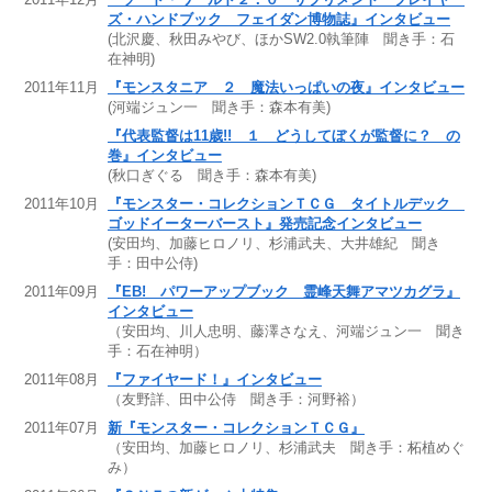
ズ・ハンドブック フェイダン博物誌』インタビュー
(北沢慶、秋田みやび、ほかSW2.0執筆陣 聞き手：石
在神明)
2011年11月
『モンスタニア ２ 魔法いっぱいの夜』インタビュー
(河端ジュン一 聞き手：森本有美)
『代表監督は11歳!! １ どうしてぼくが監督に？ の
巻』インタビュー
(秋口ぎぐる 聞き手：森本有美)
2011年10月
『モンスター・コレクションＴＣＧ タイトルデック
ゴッドイーターバースト』発売記念インタビュー
(安田均、加藤ヒロノリ、杉浦武夫、大井雄紀 聞き
手：田中公侍)
2011年09月
『EB! パワーアップブック 霊峰天舞アマツカグラ』
インタビュー
（安田均、川人忠明、藤澤さなえ、河端ジュン一 聞き
手：石在神明）
2011年08月
『ファイヤード！』インタビュー
（友野詳、田中公侍 聞き手：河野裕）
2011年07月
新『モンスター・コレクションＴＣＧ』
（安田均、加藤ヒロノリ、杉浦武夫 聞き手：柘植めぐ
み）