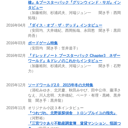
槍』＆ブースターパック『グリンウィンド・サガ』イン
タビュー
（加藤裕則、杉浦武夫、河端ジュン一 聞き手：西岡
拓哉）
2016年04月
『ダイス・オブ・ザ・デッド』インタビュー
（安田均、大井雄紀、西岡拓哉、永田愁 聞き手：黒田
尚吾）
2016年03月
ボードゲーム特集
（安田均 聞き手：笠井道子）
2016年02月
『ドレッドノート ブースターパック Chapter3 ネザー
ワールド』＆ドレノのこれからインタビュー
（加藤裕則、杉浦武夫、河端ジュン一 聞き手：石野
力）
2015年12月
ソードワールド2.0 2015年冬の大特集
（清松みゆき、北沢慶、秋田みやび、田中公侍、藤澤さ
なえ、川人忠明、大井雄紀、ベーテ・有理・黒崎、黒井
龍 聞き手：黒井龍）
2015年11月
オリジナル小説３本インタビュー
『つれづれ、北野坂探偵舎 トロンプルイユの指先』
（河野裕）
『三宮ワケあり不動産調査簿 賃貸マンション、怪談つ