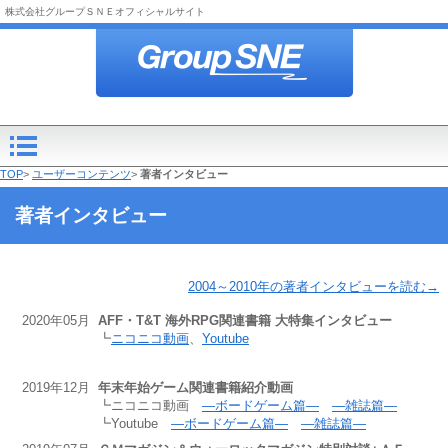
株式会社グループＳＮＥオフィシャルサイト
TOP
>
ユーザーコンテンツ
>
著者インタビュー
著者インタビュー
2004～2010年の著者インタビューを読む→
2020年05月
AFF・T&T 海外RPG関連書籍 大特集インタビュー
┗
ニコニコ動画
、
Youtube
2019年12月
年末年始ゲーム関連書籍紹介動画
┗ニコニコ動画
―ボードゲーム篇―
―雑誌篇―
┗Youtube
―ボードゲーム篇―
―雑誌篇―