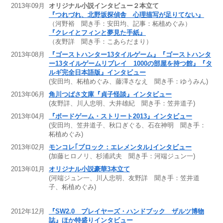
2013年09月
オリジナル小説インタビュー２本立て
『つれづれ、北野坂探偵舎 心理描写が足りてない』
（河野裕 聞き手：安田均、記事：柘植めぐみ）
『クレイとフィンと夢見た手紙』
（友野詳 聞き手：こあらだまり）
2013年08月
『ゴーストハンター13タイルゲーム』『ゴーストハンタ
ー13タイルゲームリプレイ 1000の部屋を持つ館』『タ
ルギ完全日本語版』インタビュー
(安田均、柘植めぐみ、藤澤さなえ 聞き手：ゆうみん)
2013年06月
角川つばさ文庫『貞子怪談』インタビュー
(友野詳、川人忠明、大井雄紀 聞き手：笠井道子)
2013年04月
『ボードゲーム・ストリート2013』インタビュー
(安田均、笠井道子、秋口ぎぐる、石在神明 聞き手：
柘植めぐみ)
2013年02月
モンコレ｢ブロック：エレメンタル｣インタビュー
(加藤ヒロノリ、杉浦武夫 聞き手：河端ジュン一)
2013年01月
オリジナル小説豪華3本立て
(河端ジュン一、川人忠明、友野詳 聞き手：笠井道
子、柘植めぐみ)
2012年12月
『SW2.0 プレイヤーズ・ハンドブック ザルツ博物
誌』ほか特盛りインタビュー