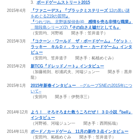
3.
ボードゲームストリート2015
2015年4月
『ファニーデス』『ブラックミステリーズ
12の黒い謎
をめぐる219の質問
』
『
つれづれ、北野坂探偵舎(4)
感情を売る非情な職業』
階段島シリーズ(2)
『その白さえ嘘だとしても』
（安田均、河野裕 聞き手：笠井道子）
2015年3月
『コクーン・ワールド ザ・ボードゲーム』『ゲット・
ラッキー キルＤｒ．ラッキー・カードゲーム』インタ
ビュー
（安田均、笠井道子 聞き手：柘植めぐみ）
2015年2月
新TCG『ドレッドノート』インタビュー
（加藤裕則、杉浦武夫、河端ジュン一 聞き手：黒井
龍）
2015年1月
2015年新春インタビュー
--グループSNEの2015年につ
いて--
（安田均 聞き手：伊勢淳三）
2014年12月
よう！ そろそろまた救うころだぜ！ ３Ｄ小説『bell』
インタビュー
（河野裕、河端ジュン一 聞き手：西岡拓哉）
2014年11月
ボード／カードゲーム 11月の新作３点インタビュー
（安田均、柘植めぐみ 聞き手：笠井道子）