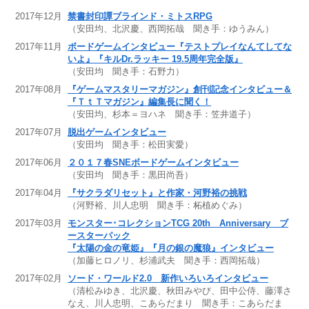
2017年12月
禁書封印譚ブラインド・ミトスRPG
（安田均、北沢慶、西岡拓哉 聞き手：ゆうみん）
2017年11月
ボードゲームインタビュー『テストプレイなんてしてな
いよ』『キルDr.ラッキー 19.5周年完全版』
（安田均 聞き手：石野力）
2017年08月
『ゲームマスタリーマガジン』創刊記念インタビュー＆
『ＴｔＴマガジン』編集長に聞く！
（安田均、杉本＝ヨハネ 聞き手：笠井道子）
2017年07月
脱出ゲームインタビュー
（安田均 聞き手：松田実愛）
2017年06月
２０１７春SNEボードゲームインタビュー
（安田均 聞き手：黒田尚吾）
2017年04月
『サクラダリセット』と作家・河野裕の挑戦
（河野裕、川人忠明 聞き手：柘植めぐみ）
2017年03月
モンスター･コレクションTCG 20th Anniversary ブ
ースターパック
『太陽の金の竜姫』『月の銀の魔狼』インタビュー
（加藤ヒロノリ、杉浦武夫 聞き手：西岡拓哉）
2017年02月
ソード・ワールド2.0 新作いろいろインタビュー
（清松みゆき、北沢慶、秋田みやび、田中公侍、藤澤さ
なえ、川人忠明、こあらだまり 聞き手：こあらだま