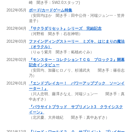
崎 聞き手：SW2.0スタッフ)
2012年05月
ボード/カードゲーム特集
（安田均ほか 聞き手：田中公侍・河端ジュン一・笠井
道子）
2012年04月
『サクラダリセット』シリーズ 完結記念
（河野裕 聞き手：石在神明）
2012年03月
ファインディングストーリー ミズキ、はじまりの魔法
（オラクル）
（りゅう紫月 聞き手：柘植めぐみ）
2012年02月
『モンスター・コレクションＴＣＧ ブロック２』開幕
記念インタビュー
（安田均、加藤ヒロノリ、杉浦武夫 聞き手：篠谷志
乃）
2012年01月
『エンドブレイカー！ パワーアップブック ソーンイ
ーター！』
（川人忠明、藤澤さなえ、河端ジュン一 聞き手：真
中あずさ）
『パラサイトブラッド サプリメント3 クライシスク
イーン』
（北沢慶、大井雄紀 聞き手：真中あずさ）
2011年12月
『ソード・ワールド２．０ サプリメント プレイヤー