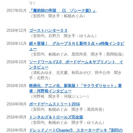
り）
2017年01月
『魔術師の帝国 《1 ゾシーク篇》』
（安田均 聞き手：柘植めぐみ）
2016年12月
ゴーストハンター０３
（安田均、石野力 聞き手：ゆうみん）
2016年11月
続々登場！ グループＳＮＥ新作５点＋α特集インタビ
ュー
（安田均、柘植めぐみ、黒田尚吾 聞き手：西岡拓哉）
2016年10月
ソードワールド2.0 ボードゲーム＆サプリメント イ
ンタビュー
（清松みゆき、北沢慶、秋田みやび、田中公侍 聞き
手：石野力）
2016年10月
映画化、アニメ化、新装版！「サクラダリセット」著
者・河野裕インタビュー
（河野裕 聞き手：河端ジュン一）
2016年09月
ボードゲームストリート2016
（安田均、柘植めぐみ 聞き手：黒田尚吾）
2016年08月
トンネルズ＆トロールズ完全版
（安田均、柘植めぐみ 聞き手：ゆうみん）
2016年05月
ドレッドノートChapter5 スターターデッキ『刻印の