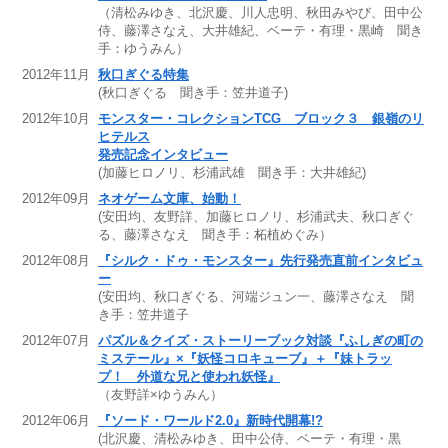
（清松みゆき、北沢慶、川人忠明、秋田みやび、田中公
侍、藤澤さなえ、大井雄紀、ベーテ・有理・黒崎 聞き
手：ゆうみん）
2012年11月
秋口ぎぐる特集
(秋口ぎぐる 聞き手：笠井道子)
2012年10月
モンスター・コレクションTCG ブロック３ 銀嶺のリ
ヒテルス
発売記念インタビュー
(加藤ヒロノリ、杉浦武雄 聞き手：大井雄紀)
2012年09月
ネオゲーム文庫、始動！
(安田均、友野詳、加藤ヒロノリ、杉浦武夫、秋口ぎぐ
る、藤澤さなえ 聞き手：柘植めぐみ）
2012年08月
『シルク・ドゥ・モンスター』先行発売直前インタビュ
ー
(安田均、秋口ぎぐる、河端ジュン一、藤澤さなえ 聞
き手：笠井道子
2012年07月
パズル＆クイズ・ストーリーブック対談『ふしぎの町の
ミステール』×『妖怪コロキューブ』＋『妹トラッ
プ！ 外道な兄と使われ妖怪』
（友野詳×ゆうみん）
2012年06月
『ソード・ワールド2.0』新時代開幕!?
(北沢慶、清松みゆき、田中公侍、ベーテ・有理・黒