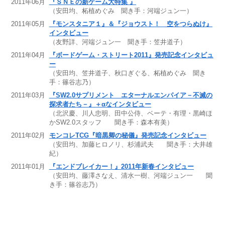
2011年06月
『ＳＮＥの新ゲーム大特集 』
（安田均、柘植めぐみ 聞き手：河端ジュン一）
2011年05月
『モンスタニア１』＆『ジョウスト！ 空をつらぬけ』
インタビュー
（友野詳、河端ジュン一 聞き手：笠井道子）
2011年04月
『ボードゲーム・ストリート2011』発売記念インタビュ
ー
（安田均、笠井道子、秋口ぎぐる、柘植めぐみ 聞き
手：篠谷志乃）
2011年03月
『SW2.0サプリメント エターナルエンパイア－不滅の
探求者たち－』＋αなインタビュー
（北沢慶、川人忠明、田中公侍、ベーテ・有理・黒崎ほ
かSW2.0スタッフ 聞き手：森本有美）
2011年02月
モンコレTCG『暗黒卿の秘儀』発売記念インタビュー
（安田均、加藤ヒロノリ、杉浦武夫 聞き手：大井雄
紀）
2011年01月
『エンドブレイカー！』2011年新春インタビュー
（安田均、藤澤さなえ、清水一樹、河端ジュン一 聞
き手：篠谷志乃）