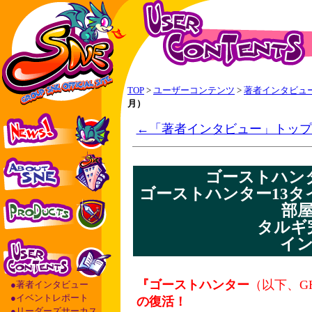
TOP
>
ユーザーコンテンツ
>
著者インタビュ
月）
←「著者インタビュー」トップ
ゴーストハン
ゴーストハンター13タ
部
タルギ
イ
『ゴーストハンター
（以下、G
●著者インタビュー
●イベントレポート
の復活！
●リーダーズサーカス