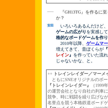
――
『GH13TG』を作るに
か？
安田
いろいろあるんだけど、
ゲームの広がり
を実感して
格的なボードゲームを作り
2010年以降、
ゲームマー
増えてきて、昔ぼくらが
『
レイン
』
を作っていた流れ
じゃないかな、と。
++
トレインレイダー／マーメ
ともにSNEオリジナルのボー
『トレインレイダー』
（199
の運営会社となり自社の列車
競争、時に戦闘を繰り広げな
名誉点を競う本格鉄道ボード