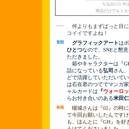
ちなみにG.W
商品だけでも１カー
――
何よりもまずぱっと目に
コイイですよね！
安田
グラフィックアート
はボ
ひとつ
なので、SNEと懇
ただきました。
箱やキャラクターは『G
話になっている
弘司
さん、
どで活躍していただいてい
は石在君のつてでマンガ家
ャルカードは
『
ウォーロッ
らお付き合いのある
米田仁
柘植
槻城さんは『02』の時に
て今回お願いしたんですけ
も、ほんとに『GH』を好
うけてくださいました。