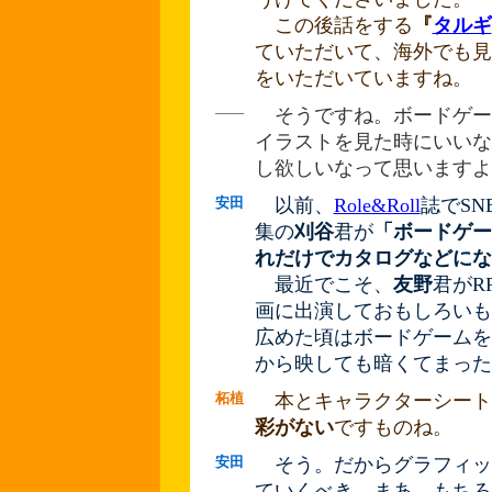
この後話をする
『
タルギ
ていただいて、海外でも見
をいただいていますね。
――
そうですね。ボードゲー
イラストを見た時にいいな
し欲しいなって思いますよ
安田
以前、
Role&Roll
誌でS
集の
刈谷
君が
「ボードゲー
れだけでカタログなどにな
最近でこそ、
友野
君がR
画に出演しておもしろいも
広めた頃はボードゲームを
から映しても暗くてまった
柘植
本とキャラクターシート
彩がない
ですものね。
安田
そう。だからグラフィッ
ていくべき。まあ、もちろ