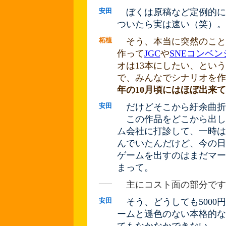
安田
ぼくは原稿など定例的に
ついたら実は速い（笑）。
柘植
そう、本当に突然のこと
作って
JGC
や
SNEコンベン
オは13本にしたい、とい
で、みんなでシナリオを作
年の10月頃にはほぼ出来
安田
だけどそこから紆余曲折
この作品をどこから出し
ム会社に打診して、一時は
んでいたんだけど、今の日
ゲームを出すのはまだマー
まって。
――
主にコスト面の部分です
安田
そう、どうしても5000
ームと遜色のない本格的な