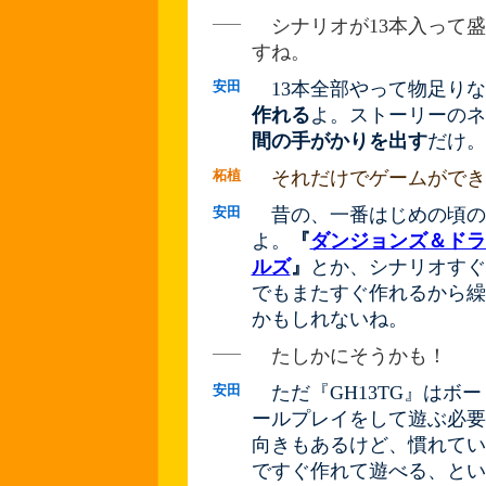
――
シナリオが13本入って盛
すね。
安田
13本全部やって物足りな
作れる
よ。ストーリーのネ
間の手がかりを出す
だけ。
柘植
それだけでゲームができ
安田
昔の、一番はじめの頃のR
よ。
『
ダンジョンズ＆ドラ
ルズ
』
とか、シナリオすぐ
でもまたすぐ作れるから繰
かもしれないね。
――
たしかにそうかも！
安田
ただ『GH13TG』はボ
ールプレイをして遊ぶ必要
向きもあるけど、慣れてい
ですぐ作れて遊べる、とい