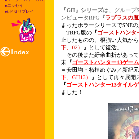
●エッセイ
『GH』シリーズ
は、グループS
●trＰＧリプレイ
ンピュータRPG
『
ラプラスの魔
まったホラーシリーズでSNE
TRPG版の
『
ゴーストハンター
止したものの、根強い人気から2
下、02）
』
として復活。
その後また紆余曲折があって、『
末
『
ゴーストハンター13ゲー
＝安田均・柘植めぐみ／新紀元
下、GH13）
』
として再々展開
『
ゴーストハンター13タイル
ました！