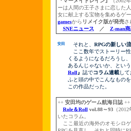
『マーメイドレイン』
（200
ーは人間の王子さまに恋した
女に献上する宝物を集めるゲ
games
から
リメイク版が発売
さ
SNEニュース
／
Z-man
安田
それと、
RPGの新しい
ここ数年でストーリー性
くるようになるだろうし、
あるんじゃないか、という
Roll
』
誌で
コラム連載
して
ふと頭の中でこんなものを
この作品だった。
++
安田均のゲーム航海日誌
++
Role＆Roll
vol.88～93
（20
いたコラム。
ここ最近の海外のオモシロゲ
RPGを見直し、それと同時に