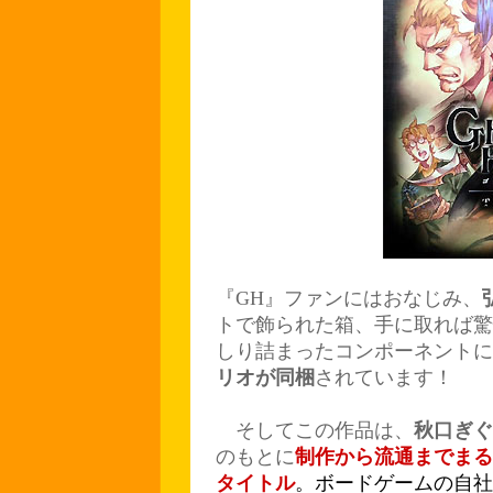
『GH』ファンにはおなじみ、
トで飾られた箱、手に取れば驚
しり詰まったコンポーネントに
リオが同梱
されています！
そしてこの作品は、
秋口ぎぐ
のもとに
制作から流通までまる
タイトル
。ボードゲームの自社