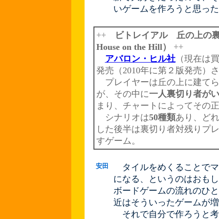
いゲームを作ろうと思った
++
ビトレイアル 丘の上の裏切り者
House on the Hill）
++
アバロン・ヒル社
（現在は
発売（2010年に第２版発売）
プレイヤーは丘の上に建てら
が、その中に
一人裏切り者が
まり、チャートによってその
シナリオは
50種類
あり、ど
した後半は裏切り者対残りプ
すゲーム。
安田
タイルをめくることでマ
になる、というのはおもし
ボードゲームの流れのひと
近はそういったゲームが増
それで自分で作ろうと考