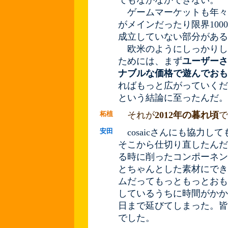
てもなかなかできない。
ゲームマーケットも年々
がメインだったり限界10
成立していない部分がある
欧米のようにしっかりし
ためには、まず
ユーザーさ
ナブルな価格で遊んでおも
ればもっと広がっていくだ
という結論に至ったんだ。
柘植
それが
2012年の暮れ頃
で
安田
cosaicさんにも協力し
そこから仕切り直したんだ
る時に削ったコンポーネン
とちゃんとした素材にでき
ムだってもっともっとおも
しているうちに時間がかかっ
日まで延びてしまった。皆
でした。