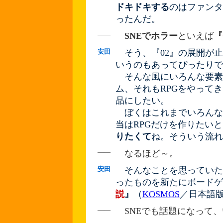
ドキドキする
のはファンタ
ったんだ。
――
SNEでホラー
といえば
『
安田
そう、『02』の展開が止
いうのもあってぴったりで
そんな風にいろんな要素
ム、それもRPGをやって
品にしたい。
ぼくはこれまでいろんなR
当はRPGだけを作りたい
りたくて
ね。そういう流れ
――
なるほど～。
安田
そんなことを思っていたら
ったものを新たにボードゲ
説
』
（
KOSMOS
／日本語
――
SNEでも話題になって、