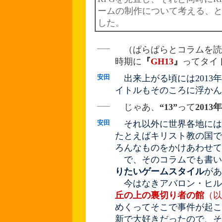
ームの制作について考える、
した。
――
（ぱらぱらとコラムを読
時期に
『
GH13
』
ってタイ
安田
出来上がる頃には2013
イトルもそのころに浮かん
――
じゃあ、
“13”
って
2013年
安田
それ以外に世界各地には1
たとえばキリスト教の国で
ろんなものをかけあわせての
で、そのコラムでも書い
りたいゲームスタイル
があ
今はなきアバロン・ヒル
丘の上の裏切り者の館
（以
めくってそこで事件が起こ
新で大好きだったので、そ