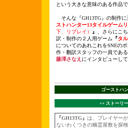
という大きな意味のある作品で
そんな『GH13TG』の制作
ストハンター13タイルゲームリ
下、リプレイ）
』
、さらにこちら
訳・制作の２人用ゲーム
『
タル
についてのあれこれをSNEの
作・翻訳スタッフの一員である
藤澤さなえ
にインタビューして
ゴーストハン
++ ストーリ
『GH13TG』
は、プレイヤー
ないわくつきの幽霊屋敷を探