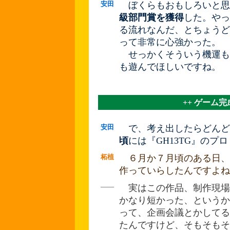
安田
ぼくらもおもしろいと思
級部門賞を獲得
した。やっ
る流れなんだ、とちょうど
って非常に心強かった。
せっかくそういう機運もあ
も遊んでほしいですね。
++ ゲーム完
安田
で、考え出したらどんど
頃
には『GH13TG』のプ
柘植
６月か７月頃のある日、
作っていらしたんですよね
――
実はこの作品、制作現場
かなり短かった、というか
って、企画会議とかしてる
たんですけど、そもそもそ